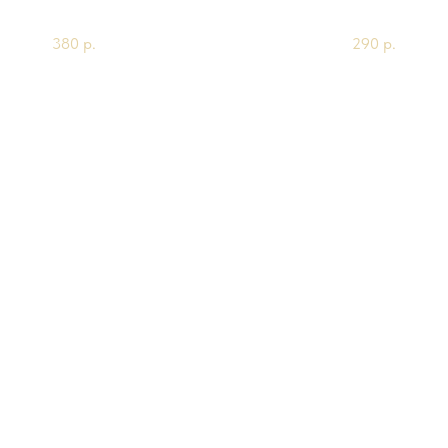
150гр
0.5мл
380
р.
290
р.