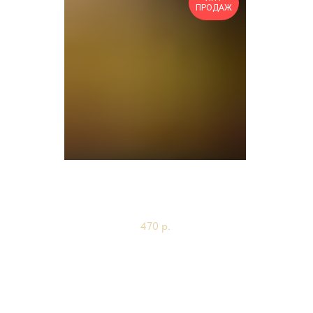
ПРОДАЖ
Хачапури на мангале
1 шт
470
р.