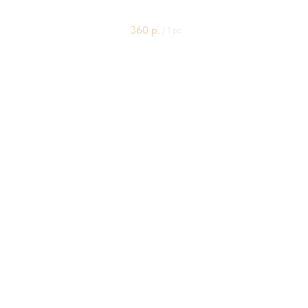
1шт
360
р.
/
1 pc