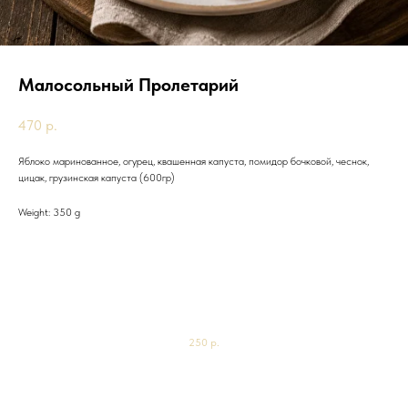
Малосольный Пролетарий
470
р.
Яблоко маринованное, огурец, квашенная капуста, помидор бочковой, чеснок,
цицак, грузинская капуста (600гр)
Weight: 350 g
Другие товары
Чай черный "Золото Кении"
600мл
250
р.