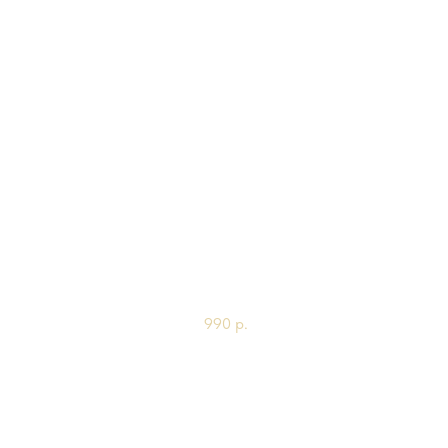
Маргарита
650гр
990
р.