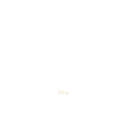
Чебурек свино-говяжий
2шт
320
р.