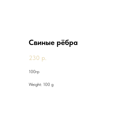
Свиные рёбра
230
р.
100гр
Weight: 100 g
Другие товары