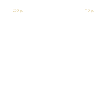
200г
0.5мл
250
р.
110
р.