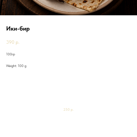
Ики-бир
390
р.
100гр
Weight: 100 g
Другие товары
Чай зеленый "Молочный Те Гуань Инь"
600мл
250
р.