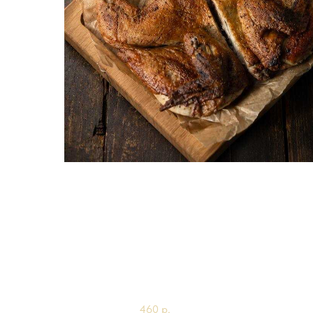
Другие товары
Креветки в медовой заливке
100гр
460
р.