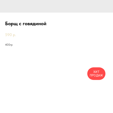
Борщ с говядиной
590
р.
400гр
Другие товары
ХИТ
ПРОДАЖ