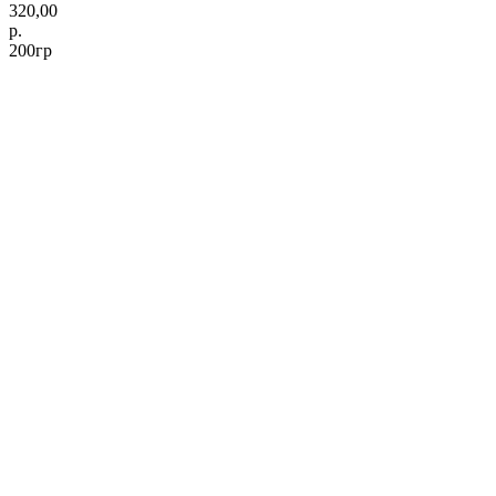
320,00
р.
200гр